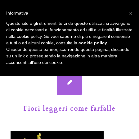
info@gardenclubbologna.it
×
Informativa
Il nostro sito utilizza cookies. Se si continua la navigazione si
Questo sito o gli strumenti terzi da questo utilizzati si avvalgono
accetta l'uso dei cookies previsto nella pagina dedicata.
di cookie necessari al funzionamento ed utili alle finalità illustrate
Fai clic per abilitare/disabilitare il tracciamento di
nella cookie policy. Se vuoi saperne di più o negare il consenso
Google Analytics.
Il Blog del Garden Club di Bologna
a tutti o ad alcuni cookie, consulta la
cookie policy
.
Chiudendo questo banner, scorrendo questa pagina, cliccando
su un link o proseguendo la navigazione in altra maniera,
OK
Privacy e cookie policy
acconsenti all’uso dei cookie.
Fiori leggeri come farfalle