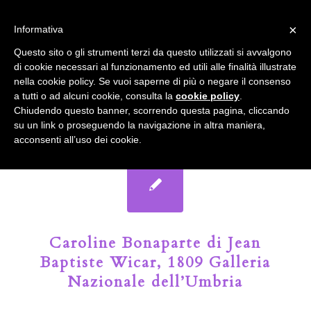
info@gardenclubbologna.it
×
Informativa
Il nostro sito utilizza cookies. Se si continua la navigazione si
Questo sito o gli strumenti terzi da questo utilizzati si avvalgono
accetta l'uso dei cookies previsto nella pagina dedicata.
di cookie necessari al funzionamento ed utili alle finalità illustrate
Fai clic per abilitare/disabilitare il tracciamento di
nella cookie policy. Se vuoi saperne di più o negare il consenso
Google Analytics.
Il Blog del Garden Club di Bologna
a tutti o ad alcuni cookie, consulta la
cookie policy
.
Chiudendo questo banner, scorrendo questa pagina, cliccando
su un link o proseguendo la navigazione in altra maniera,
OK
Privacy e cookie policy
acconsenti all’uso dei cookie.
Caroline Bonaparte di Jean
Baptiste Wicar, 1809 Galleria
Nazionale dell’Umbria