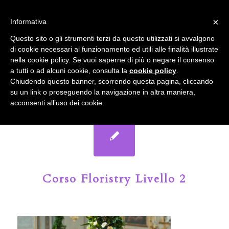
info@gardenclubbologna.it
×
Informativa
Il nostro sito utilizza cookies. Se si continua la navigazione si
Questo sito o gli strumenti terzi da questo utilizzati si avvalgono
accetta l'uso dei cookies previsto nella pagina dedicata.
di cookie necessari al funzionamento ed utili alle finalità illustrate
Fai clic per abilitare/disabilitare il tracciamento di
nella cookie policy. Se vuoi saperne di più o negare il consenso
Google Analytics.
Il Blog del Garden Club di Bologna
a tutti o ad alcuni cookie, consulta la
cookie policy
.
Chiudendo questo banner, scorrendo questa pagina, cliccando
su un link o proseguendo la navigazione in altra maniera,
OK
Privacy e cookie policy
acconsenti all’uso dei cookie.
Corso Floristry Livello 2