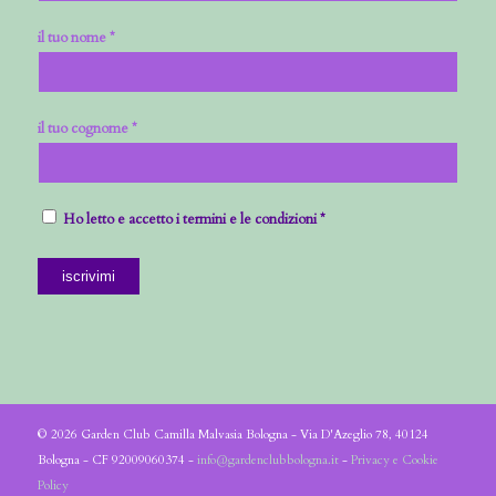
il tuo nome *
il tuo cognome *
Ho letto e accetto i termini e le condizioni *
© 2026 Garden Club Camilla Malvasia Bologna - Via D'Azeglio 78, 40124
Bologna - CF 92009060374 -
info@gardenclubbologna.it
-
Privacy e Cookie
Policy