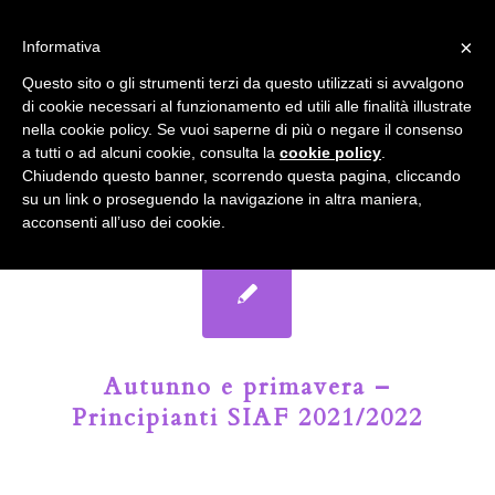
info@gardenclubbologna.it
×
Informativa
Il nostro sito utilizza cookies. Se si continua la navigazione si
Questo sito o gli strumenti terzi da questo utilizzati si avvalgono
accetta l'uso dei cookies previsto nella pagina dedicata.
di cookie necessari al funzionamento ed utili alle finalità illustrate
Fai clic per abilitare/disabilitare il tracciamento di
nella cookie policy. Se vuoi saperne di più o negare il consenso
Google Analytics.
Il Blog del Garden Club di Bologna
a tutti o ad alcuni cookie, consulta la
cookie policy
.
Chiudendo questo banner, scorrendo questa pagina, cliccando
su un link o proseguendo la navigazione in altra maniera,
OK
Privacy e cookie policy
acconsenti all’uso dei cookie.
Autunno e primavera –
Principianti SIAF 2021/2022