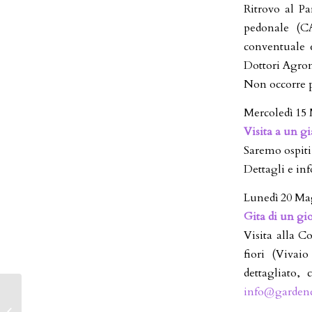
Ritrovo al Pa
pedonale (CA
conventuale 
Dottori Agron
Non occorre 
Mercoledì 15
Visita a un gi
Saremo ospiti
Dettagli e in
Lunedì 20 Mag
Gita di un gio
Visita alla C
fiori (Vivai
dettagliato,
info@gardenc
Lezioni e Corsi di