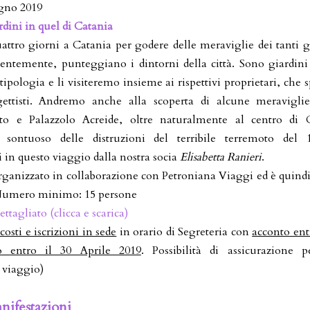
ugno 2019
rdini in quel di Catania
attro giorni a Catania per godere delle meraviglie dei tanti gi
entemente, punteggiano i dintorni della città. Sono giardini 
ipologia e li visiteremo insieme ai rispettivi proprietari, che 
ettisti. Andremo anche alla scoperta di alcune meravigli
oto e Palazzolo Acreide, oltre naturalmente al centro di C
sontuoso delle distruzioni del terribile terremoto del
in questo viaggio dalla nostra socia
Elisabetta Ranieri
.
organizzato in collaborazione con Petroniana Viaggi ed è quind
 Numero minimo: 15 persone
tagliato (clicca e scarica)
osti e iscrizioni in sede
in orario di Segreteria con
acconto ent
o entro il 30 Aprile 2019
. Possibilità di assicurazione p
 viaggio)
nifestazioni