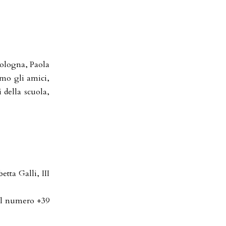
Bologna, Paola
amo gli amici,
 della scuola,
tta Galli, III
 il numero +39