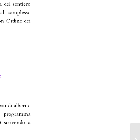
a del sentiero
 al complesso
on Ordine dei
t
ai di alberi e
ni, programma
) scrivendo a