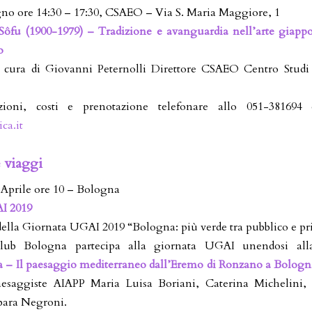
no ore 14:30 – 17:30, CSAEO – Via S. Maria Maggiore, 1
Sôfu (1900-1979) –
Tradizione e avanguardia nell’arte giapp
o
a cura di Giovanni Peternolli Direttore CSAEO Centro Studi
zioni, costi e prenotazione telefonare allo 051-381694 
ca.it
e viaggi
Aprile ore 10 – Bologna
I 2019
della Giornata UGAI 2019 “Bologna: più verde tra pubblico e pr
lub Bologna partecipa alla giornata UGAI unendosi alla
a – Il paesaggio mediterraneo dall’Eremo di Ronzano a Bologn
esaggiste AIAPP Maria Luisa Boriani, Caterina Michelini,
bara Negroni.