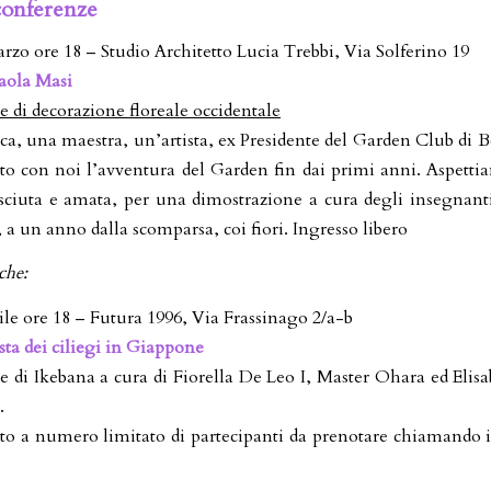
conferenze
rzo ore 18 – Studio Architetto Lucia Trebbi, Via Solferino 19
aola Masi
 di decorazione floreale occidentale
a, una maestra, un’artista, ex Presidente del Garden Club di 
to con noi l’avventura del Garden fin dai primi anni. Aspetti
sciuta e amata, per una dimostrazione a cura degli insegnanti
, a un anno dalla scomparsa, coi fiori. Ingresso libero
che:
ile ore 18 – Futura 1996, Via Frassinago 2/a-b
sta dei ciliegi in Giappone
 di Ikebana a cura di Fiorella De Leo I, Master Ohara ed Elisabe
.
to a numero limitato di partecipanti da prenotare chiamando