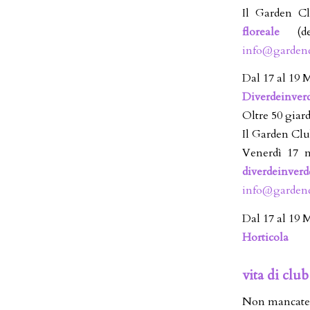
Il Garden Cl
floreale
(det
info@gardenc
Dal 17 al 19
Diverdeinver
Oltre 50 giard
Il Garden Clu
Venerdì 17
diverdeinverd
info@gardenc
Dal 17 al 19
Horticola
vita di club
Non mancate