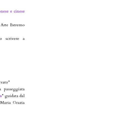
onese e cinese
 Arte Estremo
o scrivere a
ivato”
 passeggiata
a
” guidata dal
 Maria Grazia