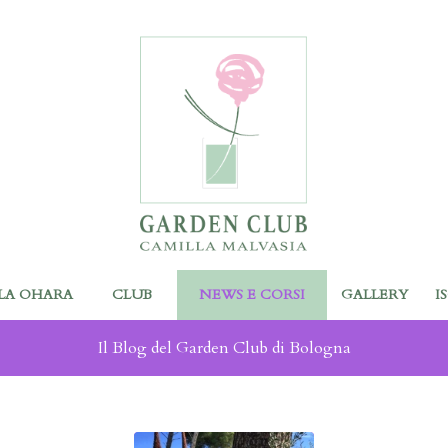
LA OHARA
CLUB
NEWS E CORSI
GALLERY
I
Il Blog del Garden Club di Bologna