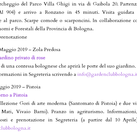
rcheggio del Parco Villa Ghigi in via di Gaibola 20. Partenz
I 904) e arrivo a Ronzano in 45 minuti. Visita guidata
e al parco. Scarpe comode o scarponcini. In collaborazione c
omi e Forestali della Provincia di Bologna.
prenotazione
 Maggio 2019 – Zola Predosa
ardino privato di rose
 di una contessa bolognese che aprirà le porte del suo giardino.
formazioni in Segreteria scrivendo a
info@gardenclubbologna.i
gio 2019 – Pistoia
rno a Pistoia
ollezione Gori di arte moderna (Santomato di Pistoia) e due viv
o Mati, Vivaio Barni). Pranzo in agriturismo. Informazio
 costi e prenotazione in Segreteria (a partire dal 10 Aprile
lubbologna.it