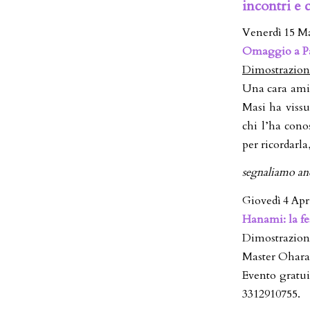
incontri e 
Venerdì 15 Ma
Omaggio a P
Dimostrazione
Una cara amic
Masi ha vissu
chi l’ha cono
per ricordarla
segnaliamo an
Giovedì 4 Apr
Hanami: la fe
Dimostrazione
Master Ohara
Evento gratui
3312910755.