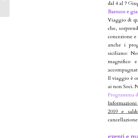
dal 4 al 7 Gi
Ikebana
Barocco e gia
Viaggio di qu
che, sorprend
concezione e t
anche i prog
siciliano: N
magnifico e 
accompagnati 
Il viaggio è 
ai non Soci.
Programma det
Informazioni c
2019 e sald
cancellazione
eventi e ma