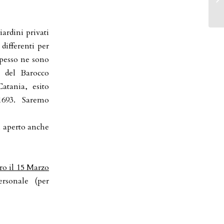
ardini privati
differenti per
spesso ne sono
e del Barocco
atania, esito
 1693. Saremo
i aperto anche
ro il 15 Marzo
ersonale (per