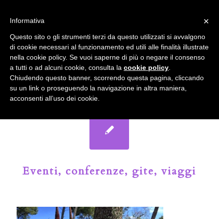
info@gardenclubbologna.it
×
Informativa
Il nostro sito utilizza cookies. Se si continua la navigazione si
Questo sito o gli strumenti terzi da questo utilizzati si avvalgono
accetta l'uso dei cookies previsto nella pagina dedicata.
di cookie necessari al funzionamento ed utili alle finalità illustrate
Fai clic per abilitare/disabilitare il tracciamento di
nella cookie policy. Se vuoi saperne di più o negare il consenso
Google Analytics.
Il Blog del Garden Club di Bologna
a tutti o ad alcuni cookie, consulta la
cookie policy
.
Chiudendo questo banner, scorrendo questa pagina, cliccando
su un link o proseguendo la navigazione in altra maniera,
OK
Privacy e cookie policy
acconsenti all’uso dei cookie.
Eventi, conferenze, gite, viaggi