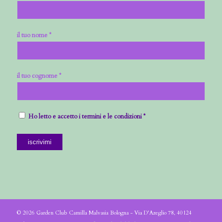
il tuo nome *
il tuo cognome *
Ho letto e accetto i termini e le condizioni *
© 2026 Garden Club Camilla Malvasia Bologna - Via D'Azeglio 78, 40124