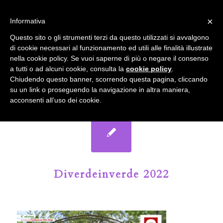
info@gardenclubbologna.it
×
Informativa
Il nostro sito utilizza cookies. Se si continua la navigazione si
Questo sito o gli strumenti terzi da questo utilizzati si avvalgono
accetta l'uso dei cookies previsto nella pagina dedicata.
di cookie necessari al funzionamento ed utili alle finalità illustrate
Fai clic per abilitare/disabilitare il tracciamento di
nella cookie policy. Se vuoi saperne di più o negare il consenso
Google Analytics.
Il Blog del Garden Club di Bologna
a tutti o ad alcuni cookie, consulta la
cookie policy
.
Chiudendo questo banner, scorrendo questa pagina, cliccando
su un link o proseguendo la navigazione in altra maniera,
OK
Privacy e cookie policy
acconsenti all’uso dei cookie.
Diverdeinverde 2022