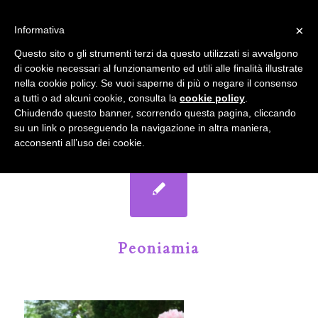
info@gardenclubbologna.it
×
Informativa
Il nostro sito utilizza cookies. Se si continua la navigazione si
Questo sito o gli strumenti terzi da questo utilizzati si avvalgono
accetta l'uso dei cookies previsto nella pagina dedicata.
di cookie necessari al funzionamento ed utili alle finalità illustrate
Fai clic per abilitare/disabilitare il tracciamento di
nella cookie policy. Se vuoi saperne di più o negare il consenso
Google Analytics.
Il Blog del Garden Club di Bologna
a tutti o ad alcuni cookie, consulta la
cookie policy
.
Chiudendo questo banner, scorrendo questa pagina, cliccando
su un link o proseguendo la navigazione in altra maniera,
OK
Privacy e cookie policy
acconsenti all’uso dei cookie.
Peoniamia