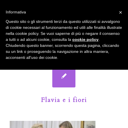
info@gardenclubbologna.it
×
Informativa
Il nostro sito utilizza cookies. Se si continua la navigazione si
Questo sito o gli strumenti terzi da questo utilizzati si avvalgono
accetta l'uso dei cookies previsto nella pagina dedicata.
di cookie necessari al funzionamento ed utili alle finalità illustrate
Fai clic per abilitare/disabilitare il tracciamento di
nella cookie policy. Se vuoi saperne di più o negare il consenso
Google Analytics.
Il Blog del Garden Club di Bologna
a tutti o ad alcuni cookie, consulta la
cookie policy
.
Chiudendo questo banner, scorrendo questa pagina, cliccando
su un link o proseguendo la navigazione in altra maniera,
OK
Privacy e cookie policy
acconsenti all’uso dei cookie.
Flavia e i fiori