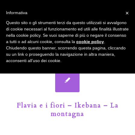
info@gardenclubbologna.it
×
Informativa
Il nostro sito utilizza cookies. Se si continua la navigazione si
Questo sito o gli strumenti terzi da questo utilizzati si avvalgono
accetta l'uso dei cookies previsto nella pagina dedicata.
di cookie necessari al funzionamento ed utili alle finalità illustrate
Fai clic per abilitare/disabilitare il tracciamento di
nella cookie policy. Se vuoi saperne di più o negare il consenso
Google Analytics.
Il Blog del Garden Club di Bologna
a tutti o ad alcuni cookie, consulta la
cookie policy
.
Chiudendo questo banner, scorrendo questa pagina, cliccando
su un link o proseguendo la navigazione in altra maniera,
OK
Privacy e cookie policy
acconsenti all’uso dei cookie.
Flavia e i fiori – Ikebana – La
montagna