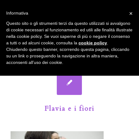
info@gardenclubbologna.it
×
Informativa
Il nostro sito utilizza cookies. Se si continua la navigazione si
Questo sito o gli strumenti terzi da questo utilizzati si avvalgono
accetta l'uso dei cookies previsto nella pagina dedicata.
di cookie necessari al funzionamento ed utili alle finalità illustrate
Fai clic per abilitare/disabilitare il tracciamento di
nella cookie policy. Se vuoi saperne di più o negare il consenso
Google Analytics.
Il Blog del Garden Club di Bologna
a tutti o ad alcuni cookie, consulta la
cookie policy
.
Chiudendo questo banner, scorrendo questa pagina, cliccando
su un link o proseguendo la navigazione in altra maniera,
OK
Privacy e cookie policy
acconsenti all’uso dei cookie.
Flavia e i fiori