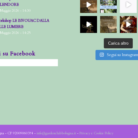
PLENDORE
 Maggio 2026 - 14:30
rkshop LE BIVOUAC DALLA
LLE LUMIERE
 Maggio 2026 - 14:25
Carica altro
i su Facebook
Segui su Instagra
ogna - CF 92009060374 -
info@gardenclubbologna.it
-
Privacy e Cookie Policy