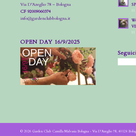
Via D’Azeglio 78 – Bologna
S
11
CF 92009060374
info@gardenclubbologna.it
Wo
VI
11
OPEN DAY 16/9/2025
Seguic
© 2026 Garden Club Camilla Malvasia Bologna - Via D'Azeglio 78, 40124 Bol