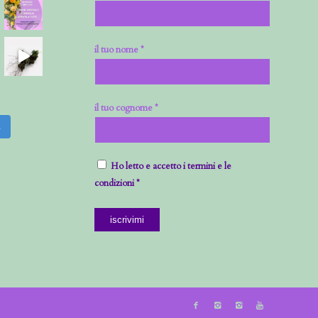
il tuo nome *
il tuo cognome *
m
Ho letto e accetto i termini e le
condizioni *