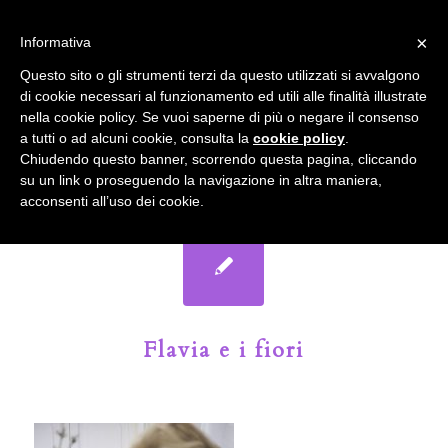
info@gardenclubbologna.it
×
Informativa
Il nostro sito utilizza cookies. Se si continua la navigazione si
Questo sito o gli strumenti terzi da questo utilizzati si avvalgono
accetta l'uso dei cookies previsto nella pagina dedicata.
di cookie necessari al funzionamento ed utili alle finalità illustrate
Fai clic per abilitare/disabilitare il tracciamento di
nella cookie policy. Se vuoi saperne di più o negare il consenso
Google Analytics.
Il Blog del Garden Club di Bologna
a tutti o ad alcuni cookie, consulta la
cookie policy
.
Chiudendo questo banner, scorrendo questa pagina, cliccando
su un link o proseguendo la navigazione in altra maniera,
OK
Privacy e cookie policy
acconsenti all’uso dei cookie.
Flavia e i fiori