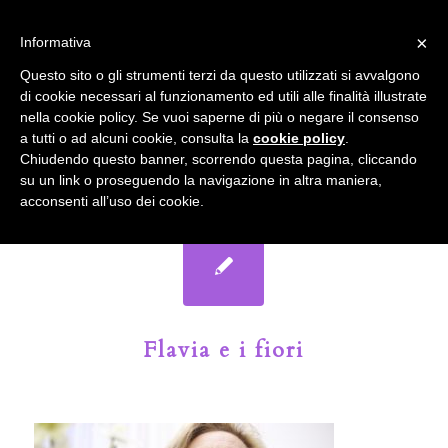
info@gardenclubbologna.it
×
Informativa
Il nostro sito utilizza cookies. Se si continua la navigazione si
Questo sito o gli strumenti terzi da questo utilizzati si avvalgono
accetta l'uso dei cookies previsto nella pagina dedicata.
di cookie necessari al funzionamento ed utili alle finalità illustrate
Fai clic per abilitare/disabilitare il tracciamento di
nella cookie policy. Se vuoi saperne di più o negare il consenso
Google Analytics.
Il Blog del Garden Club di Bologna
a tutti o ad alcuni cookie, consulta la
cookie policy
.
Chiudendo questo banner, scorrendo questa pagina, cliccando
su un link o proseguendo la navigazione in altra maniera,
OK
Privacy e cookie policy
acconsenti all’uso dei cookie.
Flavia e i fiori