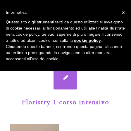
info@gardenclubbologna.it
×
Informativa
Il nostro sito utilizza cookies. Se si continua la navigazione si
Questo sito o gli strumenti terzi da questo utilizzati si avvalgono
accetta l'uso dei cookies previsto nella pagina dedicata.
di cookie necessari al funzionamento ed utili alle finalità illustrate
Fai clic per abilitare/disabilitare il tracciamento di
nella cookie policy. Se vuoi saperne di più o negare il consenso
Google Analytics.
Il Blog del Garden Club di Bologna
a tutti o ad alcuni cookie, consulta la
cookie policy
.
Chiudendo questo banner, scorrendo questa pagina, cliccando
su un link o proseguendo la navigazione in altra maniera,
OK
Privacy e cookie policy
acconsenti all’uso dei cookie.
Floristry 1 corso intensivo