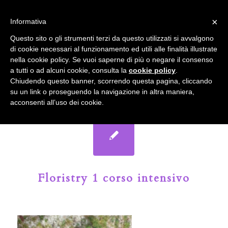
info@gardenclubbologna.it
×
Informativa
Il nostro sito utilizza cookies. Se si continua la navigazione si
Questo sito o gli strumenti terzi da questo utilizzati si avvalgono
accetta l'uso dei cookies previsto nella pagina dedicata.
di cookie necessari al funzionamento ed utili alle finalità illustrate
Fai clic per abilitare/disabilitare il tracciamento di
nella cookie policy. Se vuoi saperne di più o negare il consenso
Google Analytics.
Il Blog del Garden Club di Bologna
a tutti o ad alcuni cookie, consulta la
cookie policy
.
Chiudendo questo banner, scorrendo questa pagina, cliccando
su un link o proseguendo la navigazione in altra maniera,
OK
Privacy e cookie policy
acconsenti all’uso dei cookie.
Floristry 1 corso intensivo