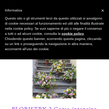
info@gardenclubbologna.it
×
Informativa
Il nostro sito utilizza cookies. Se si continua la navigazione si
Questo sito o gli strumenti terzi da questo utilizzati si avvalgono
accetta l'uso dei cookies previsto nella pagina dedicata.
di cookie necessari al funzionamento ed utili alle finalità illustrate
Fai clic per abilitare/disabilitare il tracciamento di
nella cookie policy. Se vuoi saperne di più o negare il consenso
Google Analytics.
Il Blog del Garden Club di Bologna
a tutti o ad alcuni cookie, consulta la
cookie policy
.
Chiudendo questo banner, scorrendo questa pagina, cliccando
su un link o proseguendo la navigazione in altra maniera,
OK
Privacy e cookie policy
acconsenti all’uso dei cookie.