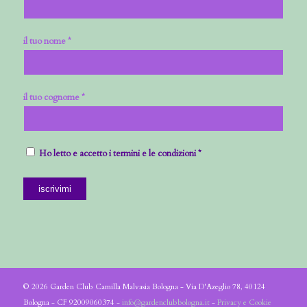
il tuo nome *
il tuo cognome *
Ho letto e accetto i termini e le condizioni *
© 2026 Garden Club Camilla Malvasia Bologna - Via D'Azeglio 78, 40124
Bologna - CF 92009060374 -
info@gardenclubbologna.it
-
Privacy e Cookie