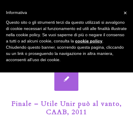
info@gardenclubbologna.it
×
Informativa
Il nostro sito utilizza cookies. Se si continua la navigazione si
Questo sito o gli strumenti terzi da questo utilizzati si avvalgono
accetta l'uso dei cookies previsto nella pagina dedicata.
di cookie necessari al funzionamento ed utili alle finalità illustrate
Fai clic per abilitare/disabilitare il tracciamento di
nella cookie policy. Se vuoi saperne di più o negare il consenso
Google Analytics.
Il Blog del Garden Club di Bologna
a tutti o ad alcuni cookie, consulta la
cookie policy
.
Chiudendo questo banner, scorrendo questa pagina, cliccando
su un link o proseguendo la navigazione in altra maniera,
OK
Privacy e cookie policy
acconsenti all’uso dei cookie.
Finale – Utile Unir può al vanto,
CAAB, 2011