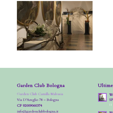
Garden Club Bologna
Ultime
Garden Club Camilla Malvasia
Wo
Via D’Azeglio 78 – Bologna
S
11
CF 92009060374
info@gardenclubbologna.it