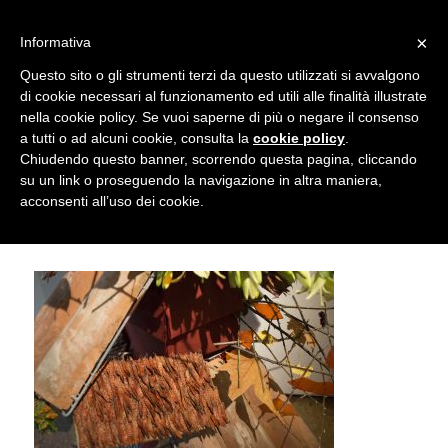
info@gardenclubbologna.it
×
Informativa
Il nostro sito utilizza cookies. Se si continua la navigazione si
Questo sito o gli strumenti terzi da questo utilizzati si avvalgono
accetta l'uso dei cookies previsto nella pagina dedicata.
di cookie necessari al funzionamento ed utili alle finalità illustrate
Fai clic per abilitare/disabilitare il tracciamento di
nella cookie policy. Se vuoi saperne di più o negare il consenso
Garden Club Bologna – Mostra
Google Analytics.
a tutti o ad alcuni cookie, consulta la
cookie policy
.
Chiudendo questo banner, scorrendo questa pagina, cliccando
“Omaggio a Bologna” 2016
su un link o proseguendo la navigazione in altra maniera,
OK
Privacy e cookie policy
acconsenti all’uso dei cookie.