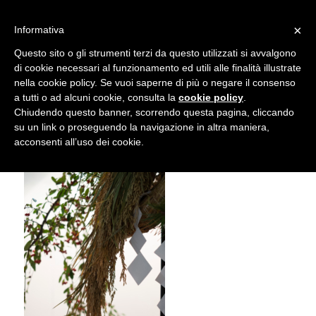
info@gardenclubbologna.it
×
Informativa
Il nostro sito utilizza cookies. Se si continua la navigazione si
Questo sito o gli strumenti terzi da questo utilizzati si avvalgono
accetta l'uso dei cookies previsto nella pagina dedicata.
di cookie necessari al funzionamento ed utili alle finalità illustrate
Fai clic per abilitare/disabilitare il tracciamento di
nella cookie policy. Se vuoi saperne di più o negare il consenso
Mostra Feste d’inverno 2018
Google Analytics.
a tutti o ad alcuni cookie, consulta la
cookie policy
.
Chiudendo questo banner, scorrendo questa pagina, cliccando
su un link o proseguendo la navigazione in altra maniera,
OK
Privacy e cookie policy
acconsenti all’uso dei cookie.