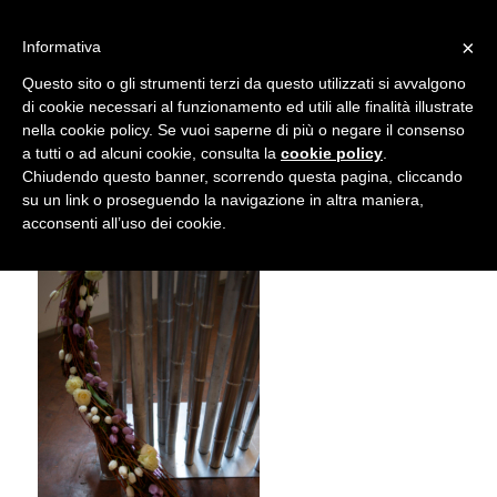
info@gardenclubbologna.it
×
Informativa
Il nostro sito utilizza cookies. Se si continua la navigazione si
Questo sito o gli strumenti terzi da questo utilizzati si avvalgono
accetta l'uso dei cookies previsto nella pagina dedicata.
di cookie necessari al funzionamento ed utili alle finalità illustrate
Fai clic per abilitare/disabilitare il tracciamento di
nella cookie policy. Se vuoi saperne di più o negare il consenso
NIK_5880
Google Analytics.
a tutti o ad alcuni cookie, consulta la
cookie policy
.
Chiudendo questo banner, scorrendo questa pagina, cliccando
su un link o proseguendo la navigazione in altra maniera,
OK
Privacy e cookie policy
acconsenti all’uso dei cookie.