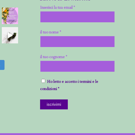
Inserisci la tua email *
il tuo nome *
il tuo cognome *
m
Ho letto e accetto i termini e le
condizioni *