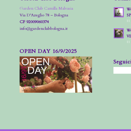
Garden Club Camilla Malvasia
Wo
Via D’Azeglio 78 – Bologna
S
11
CF 92009060374
info@gardenclubbologna.it
Wo
VI
11
OPEN DAY 16/9/2025
Seguic