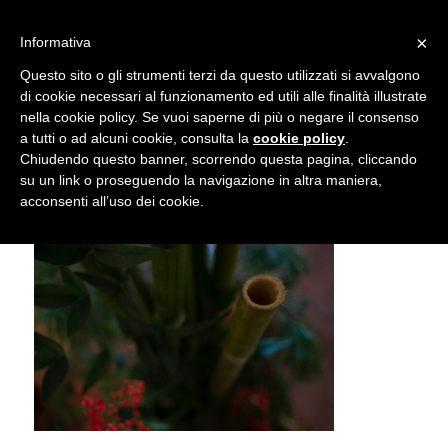
info@gardenclubbologna.it
×
Informativa
Il nostro sito utilizza cookies. Se si continua la navigazione si
Questo sito o gli strumenti terzi da questo utilizzati si avvalgono
accetta l'uso dei cookies previsto nella pagina dedicata.
di cookie necessari al funzionamento ed utili alle finalità illustrate
Fai clic per abilitare/disabilitare il tracciamento di
nella cookie policy. Se vuoi saperne di più o negare il consenso
Mostra Feste d’inverno 2018
Google Analytics.
a tutti o ad alcuni cookie, consulta la
cookie policy
.
Chiudendo questo banner, scorrendo questa pagina, cliccando
su un link o proseguendo la navigazione in altra maniera,
OK
Privacy e cookie policy
acconsenti all’uso dei cookie.