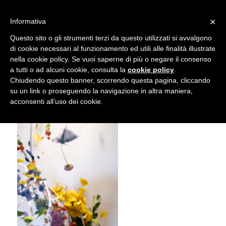
info@gardenclubbologna.it
×
Informativa
Il nostro sito utilizza cookies. Se si continua la navigazione si
Questo sito o gli strumenti terzi da questo utilizzati si avvalgono
accetta l'uso dei cookies previsto nella pagina dedicata.
di cookie necessari al funzionamento ed utili alle finalità illustrate
Fai clic per abilitare/disabilitare il tracciamento di
nella cookie policy. Se vuoi saperne di più o negare il consenso
Mostra Feste d’inverno 2018
Google Analytics.
a tutti o ad alcuni cookie, consulta la
cookie policy
.
Chiudendo questo banner, scorrendo questa pagina, cliccando
su un link o proseguendo la navigazione in altra maniera,
OK
Privacy e cookie policy
acconsenti all’uso dei cookie.