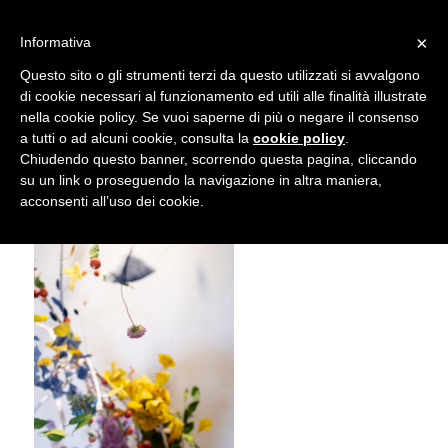
info@gardenclubbologna.it
×
Informativa
Il nostro sito utilizza cookies. Se si continua la navigazione si
Questo sito o gli strumenti terzi da questo utilizzati si avvalgono
accetta l'uso dei cookies previsto nella pagina dedicata.
di cookie necessari al funzionamento ed utili alle finalità illustrate
Fai clic per abilitare/disabilitare il tracciamento di
nella cookie policy. Se vuoi saperne di più o negare il consenso
NIK_5927
Google Analytics.
a tutti o ad alcuni cookie, consulta la
cookie policy
.
Chiudendo questo banner, scorrendo questa pagina, cliccando
su un link o proseguendo la navigazione in altra maniera,
OK
Privacy e cookie policy
acconsenti all’uso dei cookie.