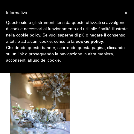
info@gardenclubbologna.it
×
Informativa
Il nostro sito utilizza cookies. Se si continua la navigazione si
Questo sito o gli strumenti terzi da questo utilizzati si avvalgono
accetta l'uso dei cookies previsto nella pagina dedicata.
di cookie necessari al funzionamento ed utili alle finalità illustrate
Fai clic per abilitare/disabilitare il tracciamento di
nella cookie policy. Se vuoi saperne di più o negare il consenso
NIK_5965
Google Analytics.
a tutti o ad alcuni cookie, consulta la
cookie policy
.
Chiudendo questo banner, scorrendo questa pagina, cliccando
su un link o proseguendo la navigazione in altra maniera,
OK
Privacy e cookie policy
acconsenti all’uso dei cookie.