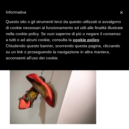
info@gardenclubbologna.it
×
Informativa
Il nostro sito utilizza cookies. Se si continua la navigazione si
Questo sito o gli strumenti terzi da questo utilizzati si avvalgono
accetta l'uso dei cookies previsto nella pagina dedicata.
di cookie necessari al funzionamento ed utili alle finalità illustrate
Fai clic per abilitare/disabilitare il tracciamento di
nella cookie policy. Se vuoi saperne di più o negare il consenso
Traviata – Photo © Marco Mercuri
Google Analytics.
a tutti o ad alcuni cookie, consulta la
cookie policy
.
Chiudendo questo banner, scorrendo questa pagina, cliccando
su un link o proseguendo la navigazione in altra maniera,
OK
Privacy e cookie policy
acconsenti all’uso dei cookie.