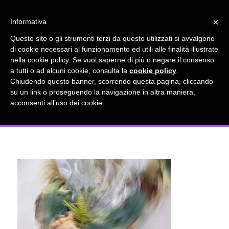
info@gardenclubbologna.it
×
Informativa
Il nostro sito utilizza cookies. Se si continua la navigazione si
Questo sito o gli strumenti terzi da questo utilizzati si avvalgono
accetta l'uso dei cookies previsto nella pagina dedicata.
di cookie necessari al funzionamento ed utili alle finalità illustrate
Fai clic per abilitare/disabilitare il tracciamento di
nella cookie policy. Se vuoi saperne di più o negare il consenso
“Un pianeta malato” – Installazione
Google Analytics.
a tutti o ad alcuni cookie, consulta la
cookie policy
.
Chiudendo questo banner, scorrendo questa pagina, cliccando
floreale in Piazza Liber Paradisus nella
su un link o proseguendo la navigazione in altra maniera,
OK
Privacy e cookie policy
acconsenti all’uso dei cookie.
sede del Comune di Bologna