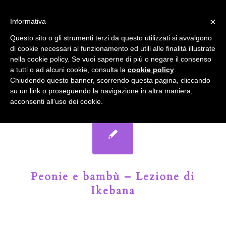
info@gardenclubbologna.it
×
Informativa
Il nostro sito utilizza cookies. Se si continua la navigazione si
Questo sito o gli strumenti terzi da questo utilizzati si avvalgono
accetta l'uso dei cookies previsto nella pagina dedicata.
di cookie necessari al funzionamento ed utili alle finalità illustrate
Fai clic per abilitare/disabilitare il tracciamento di
nella cookie policy. Se vuoi saperne di più o negare il consenso
Google Analytics.
Il Blog del Garden Club di Bologna
a tutti o ad alcuni cookie, consulta la
cookie policy
.
Chiudendo questo banner, scorrendo questa pagina, cliccando
su un link o proseguendo la navigazione in altra maniera,
OK
Privacy e cookie policy
acconsenti all’uso dei cookie.
Peonie e bambù – Lezione di
Ikebana