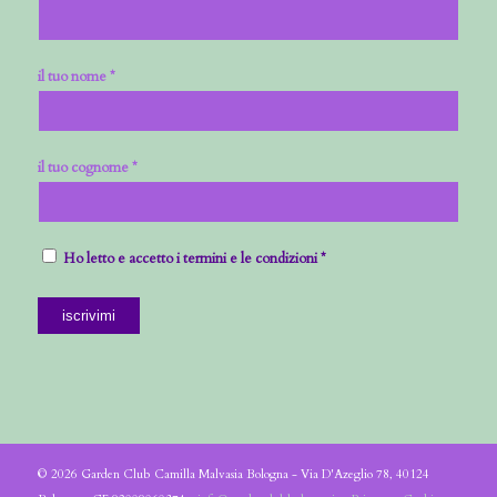
il tuo nome *
il tuo cognome *
Ho letto e accetto i termini e le condizioni *
© 2026 Garden Club Camilla Malvasia Bologna - Via D'Azeglio 78, 40124