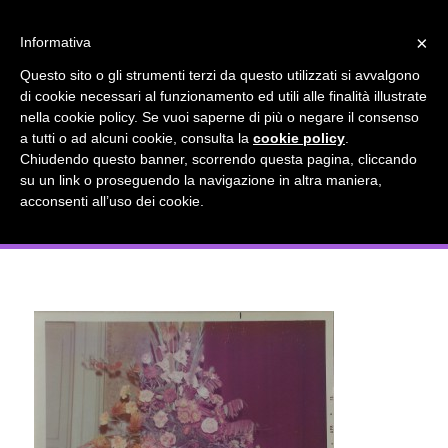
info@gardenclubbologna.it
×
Informativa
Il nostro sito utilizza cookies. Se si continua la navigazione si
Questo sito o gli strumenti terzi da questo utilizzati si avvalgono
accetta l'uso dei cookies previsto nella pagina dedicata.
di cookie necessari al funzionamento ed utili alle finalità illustrate
Fai clic per abilitare/disabilitare il tracciamento di
nella cookie policy. Se vuoi saperne di più o negare il consenso
Prima dimostrazione di arte floreale
Google Analytics.
a tutti o ad alcuni cookie, consulta la
cookie policy
.
Chiudendo questo banner, scorrendo questa pagina, cliccando
distrazione Di George Smith in Italia, a
su un link o proseguendo la navigazione in altra maniera,
OK
Privacy e cookie policy
acconsenti all’uso dei cookie.
Bologna 1973