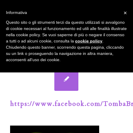
info@gardenclubbologna.it
×
Informativa
Il nostro sito utilizza cookies. Se si continua la navigazione si
Questo sito o gli strumenti terzi da questo utilizzati si avvalgono
accetta l'uso dei cookies previsto nella pagina dedicata.
di cookie necessari al funzionamento ed utili alle finalità illustrate
Fai clic per abilitare/disabilitare il tracciamento di
nella cookie policy. Se vuoi saperne di più o negare il consenso
Google Analytics.
Il Blog del Garden Club di Bologna
a tutti o ad alcuni cookie, consulta la
cookie policy
.
Chiudendo questo banner, scorrendo questa pagina, cliccando
su un link o proseguendo la navigazione in altra maniera,
OK
Privacy e cookie policy
acconsenti all’uso dei cookie.
https://www.facebook.com/TombaBr