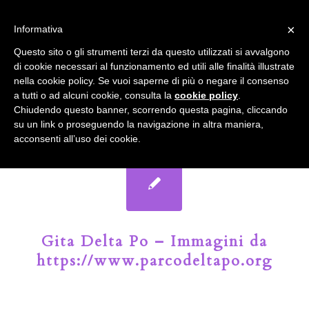
info@gardenclubbologna.it
×
Informativa
Il nostro sito utilizza cookies. Se si continua la navigazione si
Questo sito o gli strumenti terzi da questo utilizzati si avvalgono
accetta l'uso dei cookies previsto nella pagina dedicata.
di cookie necessari al funzionamento ed utili alle finalità illustrate
Fai clic per abilitare/disabilitare il tracciamento di
nella cookie policy. Se vuoi saperne di più o negare il consenso
Google Analytics.
Il Blog del Garden Club di Bologna
a tutti o ad alcuni cookie, consulta la
cookie policy
.
Chiudendo questo banner, scorrendo questa pagina, cliccando
su un link o proseguendo la navigazione in altra maniera,
OK
Privacy e cookie policy
acconsenti all’uso dei cookie.
Gita Delta Po – Immagini da
https://www.parcodeltapo.org