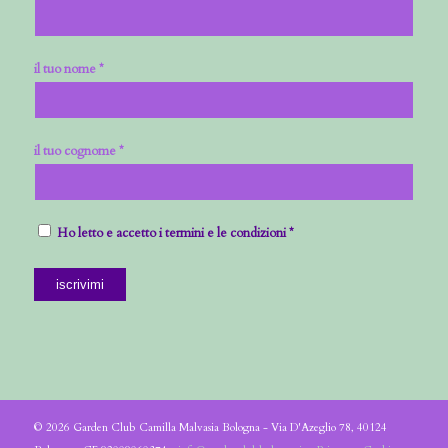
il tuo nome *
il tuo cognome *
Ho letto e accetto i termini e le condizioni *
© 2026 Garden Club Camilla Malvasia Bologna - Via D'Azeglio 78, 40124