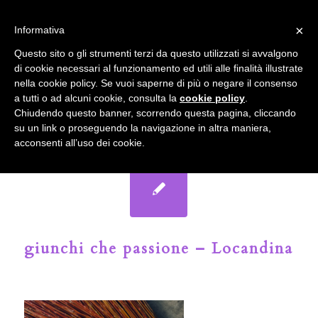
info@gardenclubbologna.it
×
Informativa
Il nostro sito utilizza cookies. Se si continua la navigazione si
Questo sito o gli strumenti terzi da questo utilizzati si avvalgono
accetta l'uso dei cookies previsto nella pagina dedicata.
di cookie necessari al funzionamento ed utili alle finalità illustrate
Fai clic per abilitare/disabilitare il tracciamento di
nella cookie policy. Se vuoi saperne di più o negare il consenso
Google Analytics.
Il Blog del Garden Club di Bologna
a tutti o ad alcuni cookie, consulta la
cookie policy
.
Chiudendo questo banner, scorrendo questa pagina, cliccando
su un link o proseguendo la navigazione in altra maniera,
OK
Privacy e cookie policy
acconsenti all’uso dei cookie.
giunchi che passione – Locandina