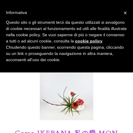
info@gardenclubbologna.it
×
Informativa
Il nostro sito utilizza cookies. Se si continua la navigazione si
Questo sito o gli strumenti terzi da questo utilizzati si avvalgono
accetta l'uso dei cookies previsto nella pagina dedicata.
di cookie necessari al funzionamento ed utili alle finalità illustrate
Fai clic per abilitare/disabilitare il tracciamento di
nella cookie policy. Se vuoi saperne di più o negare il consenso
Google Analytics.
Il Blog del Garden Club di Bologna
a tutti o ad alcuni cookie, consulta la
cookie policy
.
Chiudendo questo banner, scorrendo questa pagina, cliccando
su un link o proseguendo la navigazione in altra maniera,
OK
Privacy e cookie policy
acconsenti all’uso dei cookie.