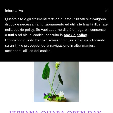
info@gardenclubbologna.it
×
Informativa
Il nostro sito utilizza cookies. Se si continua la navigazione si
Questo sito o gli strumenti terzi da questo utilizzati si avvalgono
accetta l'uso dei cookies previsto nella pagina dedicata.
di cookie necessari al funzionamento ed utili alle finalità illustrate
Fai clic per abilitare/disabilitare il tracciamento di
nella cookie policy. Se vuoi saperne di più o negare il consenso
Google Analytics.
Il Blog del Garden Club di Bologna
a tutti o ad alcuni cookie, consulta la
cookie policy
.
Chiudendo questo banner, scorrendo questa pagina, cliccando
su un link o proseguendo la navigazione in altra maniera,
OK
Privacy e cookie policy
acconsenti all’uso dei cookie.