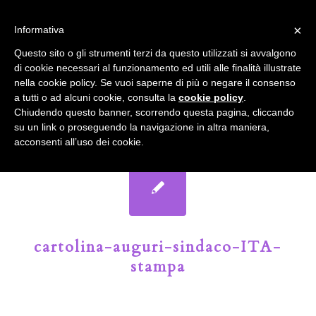
info@gardenclubbologna.it
×
Informativa
Il nostro sito utilizza cookies. Se si continua la navigazione si
Questo sito o gli strumenti terzi da questo utilizzati si avvalgono
accetta l'uso dei cookies previsto nella pagina dedicata.
di cookie necessari al funzionamento ed utili alle finalità illustrate
Fai clic per abilitare/disabilitare il tracciamento di
nella cookie policy. Se vuoi saperne di più o negare il consenso
Google Analytics.
Il Blog del Garden Club di Bologna
a tutti o ad alcuni cookie, consulta la
cookie policy
.
Chiudendo questo banner, scorrendo questa pagina, cliccando
su un link o proseguendo la navigazione in altra maniera,
OK
Privacy e cookie policy
acconsenti all’uso dei cookie.
cartolina-auguri-sindaco-ITA-
stampa