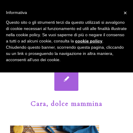
info@gardenclubbologna.it
×
Informativa
Il nostro sito utilizza cookies. Se si continua la navigazione si
Questo sito o gli strumenti terzi da questo utilizzati si avvalgono
accetta l'uso dei cookies previsto nella pagina dedicata.
di cookie necessari al funzionamento ed utili alle finalità illustrate
Fai clic per abilitare/disabilitare il tracciamento di
nella cookie policy. Se vuoi saperne di più o negare il consenso
Google Analytics.
Il Blog del Garden Club di Bologna
a tutti o ad alcuni cookie, consulta la
cookie policy
.
Chiudendo questo banner, scorrendo questa pagina, cliccando
su un link o proseguendo la navigazione in altra maniera,
OK
Privacy e cookie policy
acconsenti all’uso dei cookie.
Cara, dolce mammina