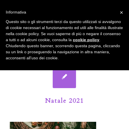
info@gardenclubbologna.it
×
Informativa
Il nostro sito utilizza cookies. Se si continua la navigazione si
Questo sito o gli strumenti terzi da questo utilizzati si avvalgono
accetta l'uso dei cookies previsto nella pagina dedicata.
di cookie necessari al funzionamento ed utili alle finalità illustrate
Fai clic per abilitare/disabilitare il tracciamento di
nella cookie policy. Se vuoi saperne di più o negare il consenso
Google Analytics.
Il Blog del Garden Club di Bologna
a tutti o ad alcuni cookie, consulta la
cookie policy
.
Chiudendo questo banner, scorrendo questa pagina, cliccando
su un link o proseguendo la navigazione in altra maniera,
OK
Privacy e cookie policy
acconsenti all’uso dei cookie.
Natale 2021