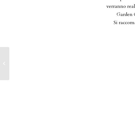
verranno real
Garden C
Si raccoma
Conferenza LA
DONNA FUTURO
CREATIVO
DELL’AGRICOLTURA