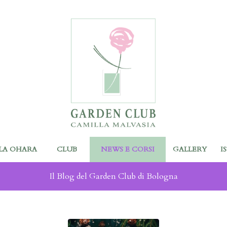
LA OHARA
CLUB
NEWS E CORSI
GALLERY
I
Il Blog del Garden Club di Bologna