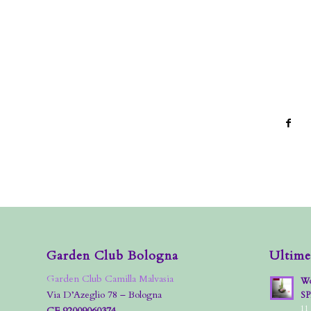
Garden Club Bologna
Ultime
Garden Club Camilla Malvasia
Wo
Via D’Azeglio 78 – Bologna
S
11
CF 92009060374