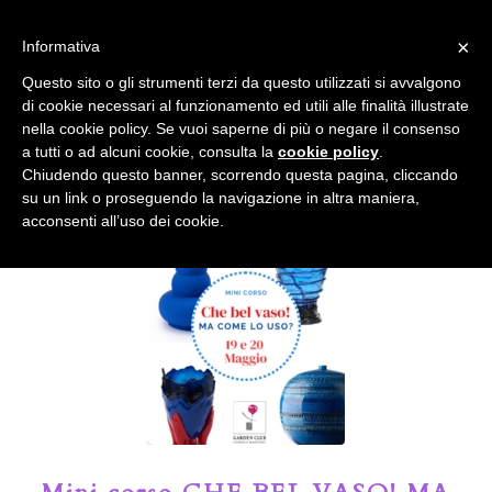
info@gardenclubbologna.it
×
Informativa
Il nostro sito utilizza cookies. Se si continua la navigazione si
Questo sito o gli strumenti terzi da questo utilizzati si avvalgono
accetta l'uso dei cookies previsto nella pagina dedicata.
di cookie necessari al funzionamento ed utili alle finalità illustrate
Fai clic per abilitare/disabilitare il tracciamento di
nella cookie policy. Se vuoi saperne di più o negare il consenso
Google Analytics.
Il Blog del Garden Club di Bologna
a tutti o ad alcuni cookie, consulta la
cookie policy
.
Chiudendo questo banner, scorrendo questa pagina, cliccando
su un link o proseguendo la navigazione in altra maniera,
OK
Privacy e cookie policy
acconsenti all’uso dei cookie.