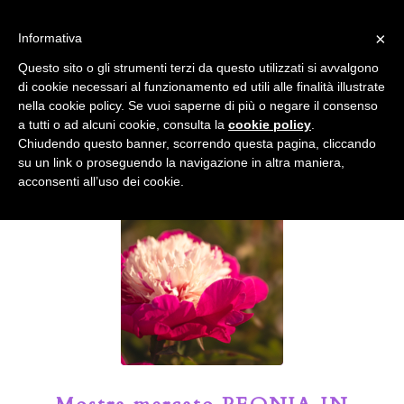
info@gardenclubbologna.it
×
Informativa
Il nostro sito utilizza cookies. Se si continua la navigazione si
Questo sito o gli strumenti terzi da questo utilizzati si avvalgono
accetta l'uso dei cookies previsto nella pagina dedicata.
di cookie necessari al funzionamento ed utili alle finalità illustrate
Fai clic per abilitare/disabilitare il tracciamento di
nella cookie policy. Se vuoi saperne di più o negare il consenso
Google Analytics.
Il Blog del Garden Club di Bologna
a tutti o ad alcuni cookie, consulta la
cookie policy
.
Chiudendo questo banner, scorrendo questa pagina, cliccando
su un link o proseguendo la navigazione in altra maniera,
OK
Privacy e cookie policy
acconsenti all’uso dei cookie.