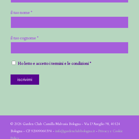
il tuo nome *
il tuo cognome *
Ho letto e accetto i termini e le condizioni *
© 2026 Garden Club Camilla Malvasia Bologna - Via D'Azeglio 78, 40124
Bologna - CF 92009060374 -
info@gardenclubbologna.it
-
Privacy e Cookie
Policy