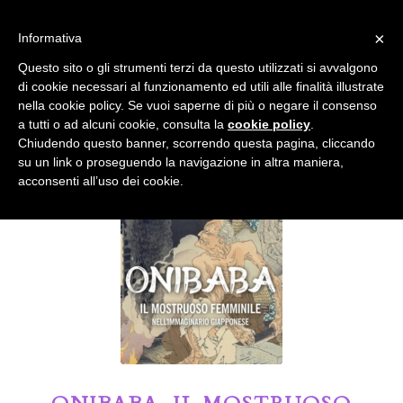
info@gardenclubbologna.it
×
Informativa
Il nostro sito utilizza cookies. Se si continua la navigazione si
Questo sito o gli strumenti terzi da questo utilizzati si avvalgono
accetta l'uso dei cookies previsto nella pagina dedicata.
di cookie necessari al funzionamento ed utili alle finalità illustrate
Fai clic per abilitare/disabilitare il tracciamento di
nella cookie policy. Se vuoi saperne di più o negare il consenso
Google Analytics.
Il Blog del Garden Club di Bologna
a tutti o ad alcuni cookie, consulta la
cookie policy
.
Chiudendo questo banner, scorrendo questa pagina, cliccando
su un link o proseguendo la navigazione in altra maniera,
OK
Privacy e cookie policy
acconsenti all’uso dei cookie.