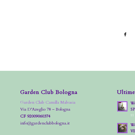
Garden Club Bologna
Ultime
Garden Club Camilla Malvasia
Wo
Via D’Azeglio 78 – Bologna
S
11
CF 92009060374
info@gardenclubbologna.it
Wo
VI