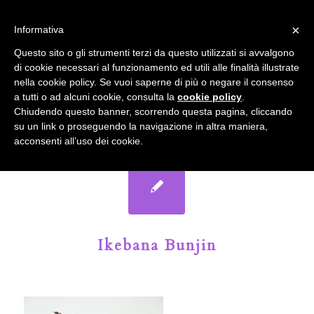
info@gardenclubbologna.it
×
Informativa
Il nostro sito utilizza cookies. Se si continua la navigazione si
Questo sito o gli strumenti terzi da questo utilizzati si avvalgono
accetta l'uso dei cookies previsto nella pagina dedicata.
di cookie necessari al funzionamento ed utili alle finalità illustrate
Fai clic per abilitare/disabilitare il tracciamento di
nella cookie policy. Se vuoi saperne di più o negare il consenso
Google Analytics.
Il Blog del Garden Club di Bologna
a tutti o ad alcuni cookie, consulta la
cookie policy
.
Chiudendo questo banner, scorrendo questa pagina, cliccando
su un link o proseguendo la navigazione in altra maniera,
OK
Privacy e cookie policy
acconsenti all’uso dei cookie.
Ikebana Bunjin