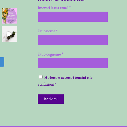
Inserisci la tua email *
il tuo nome *
il tuo cognome *
m
Ho letto e accetto i termini e le
condizioni *