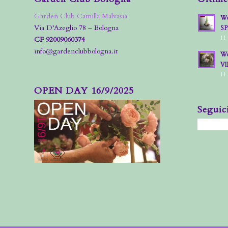
Garden Club Camilla Malvasia
Wo
Via D’Azeglio 78 – Bologna
S
11
CF 92009060374
info@gardenclubbologna.it
Wo
VI
11
OPEN DAY 16/9/2025
Seguic