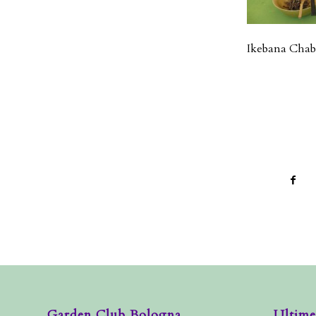
Ikebana Chaba
Garden Club Bologna
Ultime