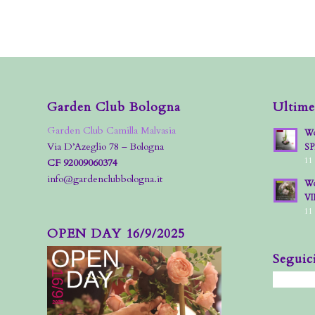
Garden Club Bologna
Ultime
Garden Club Camilla Malvasia
Wo
Via D’Azeglio 78 – Bologna
S
11
CF 92009060374
info@gardenclubbologna.it
Wo
VI
11
OPEN DAY 16/9/2025
Seguic