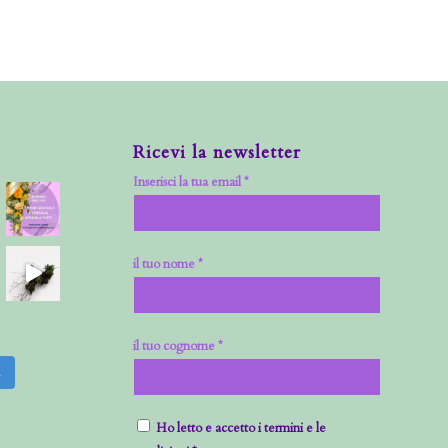
Ricevi la newsletter
Inserisci la tua email *
il tuo nome *
il tuo cognome *
m
Ho letto e accetto i termini e le