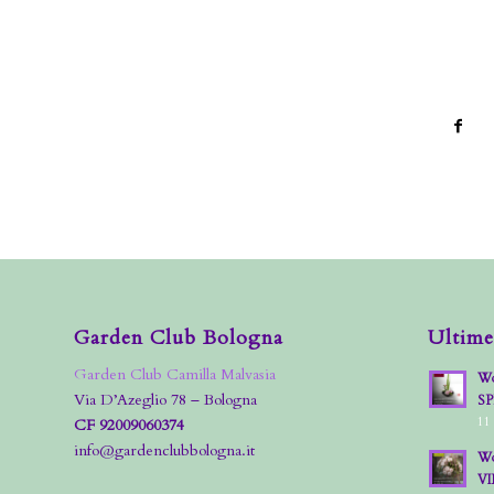
Garden Club Bologna
Ultime
Garden Club Camilla Malvasia
Wo
Via D’Azeglio 78 – Bologna
S
11
CF 92009060374
info@gardenclubbologna.it
Wo
VI