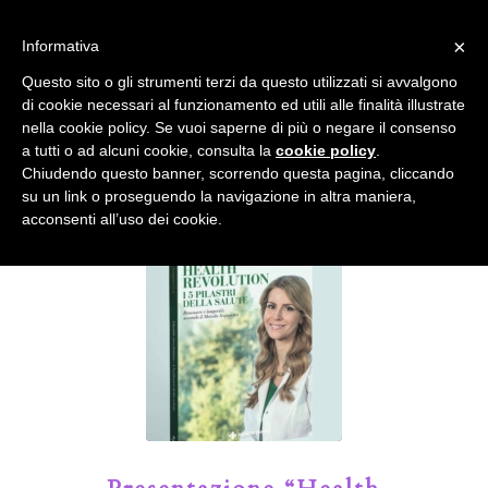
info@gardenclubbologna.it
×
Informativa
Il nostro sito utilizza cookies. Se si continua la navigazione si
Questo sito o gli strumenti terzi da questo utilizzati si avvalgono
accetta l'uso dei cookies previsto nella pagina dedicata.
di cookie necessari al funzionamento ed utili alle finalità illustrate
Fai clic per abilitare/disabilitare il tracciamento di
nella cookie policy. Se vuoi saperne di più o negare il consenso
Google Analytics.
Il Blog del Garden Club di Bologna
a tutti o ad alcuni cookie, consulta la
cookie policy
.
Chiudendo questo banner, scorrendo questa pagina, cliccando
su un link o proseguendo la navigazione in altra maniera,
OK
Privacy e cookie policy
acconsenti all’uso dei cookie.