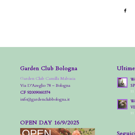
Garden Club Bologna
Ultime
Garden Club Camilla Malvasia
Wo
Via D’Azeglio 78 – Bologna
S
11
CF 92009060374
info@gardenclubbologna.it
Wo
VI
11
OPEN DAY 16/9/2025
Seguic